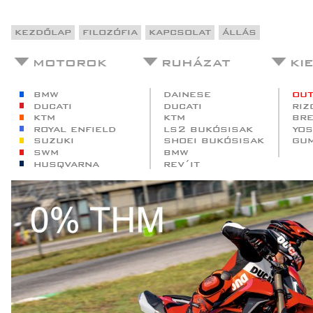
kezdőlap
filozófia
kapcsolat
állás
motorok
ruházat
ki
bmw
dainese
out
ducati
ducati
riz
ktm
ktm
br
royal enfield
ls2 bukósisak
yos
suzuki
shoei bukósisak
gu
swm
bmw
husqvarna
rev´it