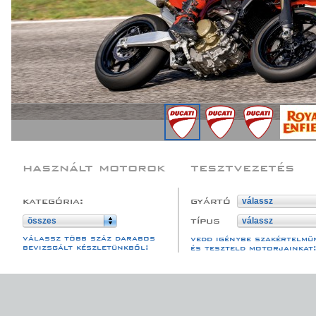
használt motorok
tesztvezetés
kategória:
gyártó
válassz
típus
összes
válassz
válassz több száz darabos
vedd igénybe szakértelmü
bevizsgált készletünkből!
és teszteld motorjainkat